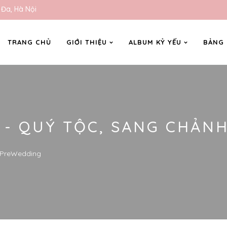
 Đa, Hà Nội
TRANG CHỦ
GIỚI THIỆU
ALBUM KỶ YẾU
BẢNG
P - QUÝ TỘC, SANG CHẢN
- PreWedding