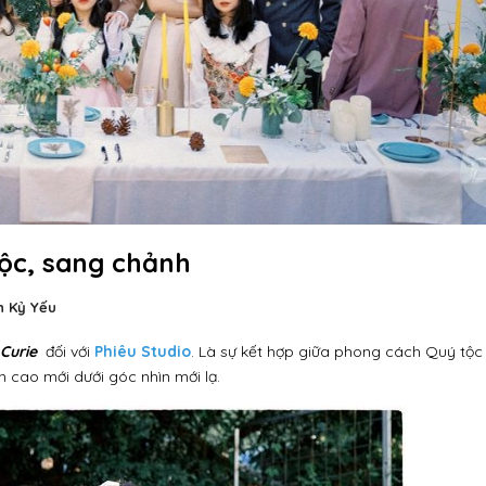
tộc, sang chảnh
 Kỷ Yếu
 Curie
đối với
Phiêu Studio
. Là sự kết hợp giữa phong cách Quý tộc 
m cao mới dưới góc nhìn mới lạ.