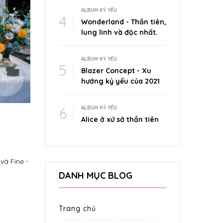
ALBUM KỶ YẾU
Wonderland - Thần tiên,
lung linh và độc nhất.
ALBUM KỶ YẾU
Blazer Concept - Xu
hướng kỷ yếu của 2021
ALBUM KỶ YẾU
Alice ở xứ sở thần tiên
và Fine -
DANH MỤC BLOG
Trang chủ