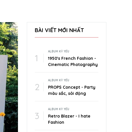
BÀI VIẾT MỚI NHẤT
ALBUM KỶ YẾU
1950's French Fashion -
Cinematic Photography
ALBUM KỶ YẾU
PROPS Concept - Party
màu sắc, sôi động
ALBUM KỶ YẾU
Retro Blazer - I hate
Fashion