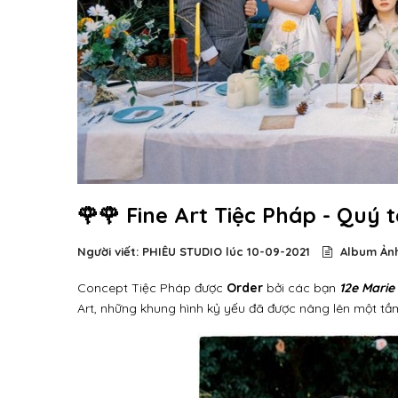
🌹🌹 Fine Art Tiệc Pháp - Quý 
Người viết: PHIÊU STUDIO lúc
10-09-2021
Album Ảnh
Concept Tiệc Pháp được
Order
bởi các bạn
12e Marie
Art, những khung hình kỷ yếu đã được nâng lên một tầ