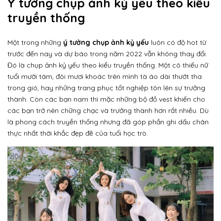
Ý tưởng chụp ảnh kỷ yếu theo kiểu
truyền thống
Một trong những
ý tưởng chụp ảnh kỷ yếu
luôn có độ hot từ
trước đến nay và dự báo trong năm 2022 vẫn không thay đổi.
Đó là chụp ảnh kỷ yếu theo kiểu truyền thống. Một cô thiếu nữ
tuổi mười tám, đôi mươi khoác trên mình tà áo dài thướt tha
trong gió, hay những trang phục tốt nghiệp tôn lên sự trưởng
thành. Còn các bạn nam thì mặc những bộ đồ vest khiến cho
các bạn trở nên chững chạc và trưởng thành hơn rất nhiều. Dù
là phong cách truyền thống nhưng đã góp phần ghi dấu chân
thực nhất thời khắc đẹp đẽ của tuổi học trò.