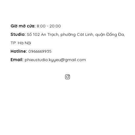
Giờ mở cửa:
8:00 - 20:00
Studio:
Số 102 An Trạch, phường Cát Linh, quận Đống Đa,
TP. Hà Nội
Hotline:
0966669935
Email:
phieustudio.kyyeu@gmail.com