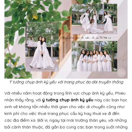
Ý tưởng chụp ảnh kỷ yếu với trang phục áo dài truyền thống
Với nhiều năm hoạt động trong lĩnh vực chụp ảnh kỷ yếu, Phiêu
nhận thấy rằng, với
ý tưởng chụp ảnh kỷ yếu
này các bạn học
sinh sẽ không tốn nhiều thời gian cho việc di chuyển cũng như
kinh phí cho việc thuê trang phục cầu kỳ hay thuê xe đi đến
các địa điểm xa. Bởi vì, ngay tại mái trường thân yêu, với những
bối cảnh thân thuộc, đã gắn bó cùng các bạn trong suốt những