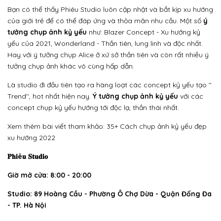
Bạn có thể thấy Phiêu Studio luôn cập nhật và bắt kịp xu hướng
của giới trẻ để có thể đáp ứng và thỏa mãn nhu cầu. Một số
ý
tưởng chụp ảnh kỷ yếu
như:
Blazer Concept - Xu hướng kỷ
yếu của 2021
, Wonderland - Thần tiên, lung linh và độc nhất.
Hay với ý tưởng chụp
Alice ở xứ sở thần tiên và còn rất nhiều ý
tưởng chụp ảnh khác vô cùng hấp dẫn.
Là studio đi đầu tiên tạo ra hàng loạt các concept kỷ yếu tạo ''
Trend'', hot nhất hiện nay.
Ý tưởng chụp ảnh kỷ yếu
với các
concept chụp kỷ yếu hướng tới độc lạ, thần thái nhất.
Xem thêm bài viết tham khảo:
35+ Cách chụp ảnh kỷ yếu đẹp
xu hướng 2022
𝐏𝐡𝐢ê𝐮 𝐒𝐭𝐮𝐝𝐢𝐨
Giờ mở cửa: 8:00 - 20:00
Studio: 89 Hoàng Cầu - Phường Ô Chợ Dừa - Quận Đống Đa
- TP. Hà Nội