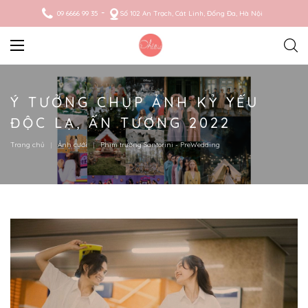
09 6666 99 35
Số 102 An Trạch, Cát Linh, Đống Đa, Hà Nội
Ý TƯỞNG CHỤP ẢNH KỶ YẾU
ĐỘC LẠ, ẤN TƯỢNG 2022
Trang chủ
Ảnh cưới
Phim trường Santorini - PreWedding