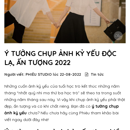
Ý TƯỞNG CHỤP ẢNH KỶ YẾU ĐỘC
LẠ, ẤN TƯỢNG 2022
Người viết: PHIÊU STUDIO lúc
22-08-2022
Tin tức
Những cuốn ảnh kỷ yếu của tuổi học trò kết thúc những năm
tháng “nhất quỷ nhì ma thứ ba học trò” sẽ theo ta trong suốt
những năm tháng sau này. Vì vậy khi chụp ảnh kỷ yếu phải thật
đẹp, ấn tượng và có khí chất riêng. Bạn đã có
ý tưởng chụp
ảnh kỷ yếu
chưa? Nếu chưa hãy cùng Phiêu tham khảo bài
viết ngay dưới đây nhé!