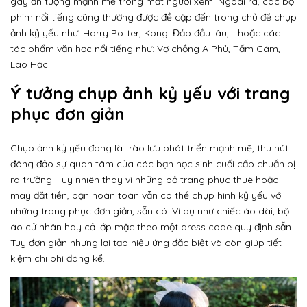
gây ấn tượng mạnh mẽ trong mắt người xem. Ngoài ra, các bộ
phim nổi tiếng cũng thường được đề cập đến trong chủ đề chụp
ảnh kỷ yếu như: Harry Potter, Kong: Đảo đầu lâu,… hoặc các
tác phẩm văn học nổi tiếng như: Vợ chồng A Phủ, Tấm Cám,
Lão Hạc…
Ý tưởng chụp ảnh kỷ yếu với trang
phục đơn giản
Chụp ảnh kỷ yếu đang là trào lưu phát triển mạnh mẽ, thu hút
đông đảo sự quan tâm của các bạn học sinh cuối cấp chuẩn bị
ra trường. Tuy nhiên thay vì những bộ trang phục thuê hoặc
may đắt tiền, bạn hoàn toàn vẫn có thể chụp hình kỷ yếu với
những trang phục đơn giản, sẵn có. Ví dụ như chiếc áo dài, bộ
áo cử nhân hay cả lớp mặc theo một dress code quy định sẵn.
Tuy đơn giản nhưng lại tạo hiệu ứng đặc biệt và còn giúp tiết
kiệm chi phí đáng kể.